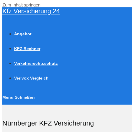
Zum Inhalt springen
Kfz Versicherung 24
Angebot
KFZ Rechner
Verkehrsrechtsschutz
Verivox Vergleich
Menü
Schließen
Nürnberger KFZ Versicherung