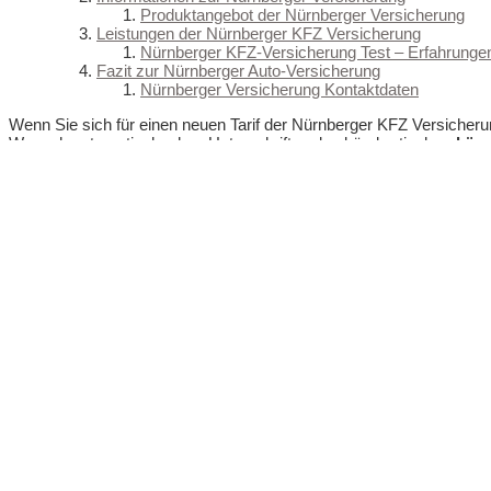
Produktangebot der Nürnberger Versicherung
Leistungen der Nürnberger KFZ Versicherung
Nürnberger KFZ-Versicherung Test – Erfahrung
Fazit zur Nürnberger Auto-Versicherung
Nürnberger Versicherung Kontaktdaten
Wenn Sie sich für einen neuen Tarif der Nürnberger KFZ Versicher
Wunsch automatisch, ohne Unterschrift und unbürokratisch
gekünd
Der Wechsel Ihrer KFZ Versicherung kann jedes Jahr regulär bis zu
auch unterjährig wechseln.
Nürnberger KFZ Versicherung berechnen
Wechsel zur 
Ein Wechsel d
KFZ Versicherung hier
November erfo
berechnen
nachdem Sie d
KFZ-Versiche
Sie haben som
günstigeren K
sich dann für
Wochen Zeit,
senden.